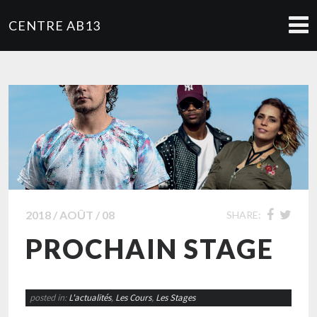
CENTRE AB13
2018 / AOÛT / 08
SHARE:
PROCHAIN STAGE
posted in:
L'actualités
,
Les Cours
,
Les Stages