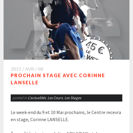
2015 / AVR / 08
PROCHAIN STAGE AVEC CORINNE
LANSELLE
posted in
L'actualités
,
Les Cours
,
Les Stages
Le week-end du 9 et 10 Mai prochains, le Centre recevra
en stage, Corinne LANSELLE.